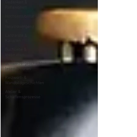
Gedanken &
Reflexionen
Hochsensibilität
&
Neurodivergenz
Lanzarote &
Kanaren
Buchliebe &
Inspiration
Schweizergeschichten
lesen & hören
Reizwort- &
Wandbildgeschichten
Atelier &
Schaffensprozesse