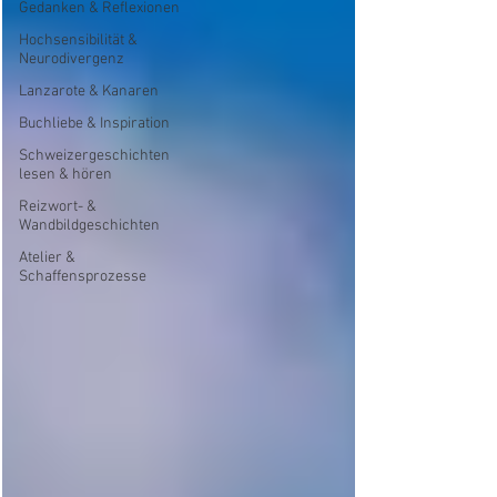
Gedanken & Reflexionen
Hochsensibilität &
Neurodivergenz
Lanzarote & Kanaren
Buchliebe & Inspiration
Schweizergeschichten
lesen & hören
Reizwort- &
Wandbildgeschichten
Atelier &
Schaffensprozesse