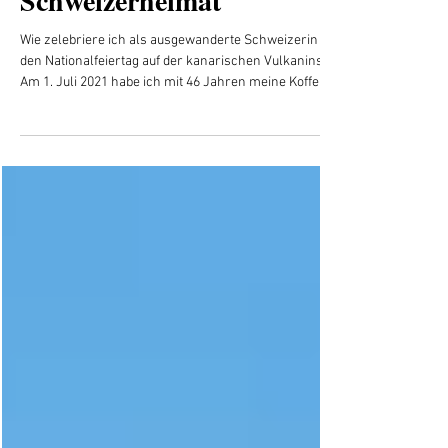
1. August: 5 Jahre fern der
Schweizerheimat
Wie zelebriere ich als ausgewanderte Schweizerin
den Nationalfeiertag auf der kanarischen Vulkaninsel?
Am 1. Juli 2021 habe ich mit 46 Jahren meine Koffer
gepackt. Vollkommen alleine. Mein Ziel: Lanzarote.
Ich feiere meine alte Heimat heute noch, aber anders.