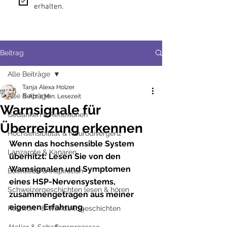
erhalten.
Beitrag
Alle Beiträge
Tanja Alexa Holzer
Alle Beiträge
8. Apr.
2 Min. Lesezeit
Warnsignale für
Gedanken & Reflexionen
Überreizung erkennen
Hochsensibilität & Neurodivergenz
Wenn das hochsensible System 
Lanzarote & Kanaren
überhitzt: Lesen Sie von den 
Warnsignalen und Symptomen 
Buchliebe & Inspiration
eines HSP-Nervensystems, 
Schweizergeschichten lesen & hören
zusammengetragen aus meiner 
eigenen Erfahrung.
Reizwort- & Wandbildgeschichten
Atelier & Schaffensprozesse