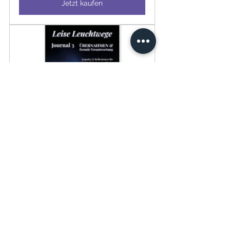
Jetzt kaufen
Leise Leuchtwege 3: 
Übernahmen von Fremdem | 
Interaktives Journal für HSP
€8.90
Jetzt kaufen
HSP
Hochsensibilität & Neurodivergenz