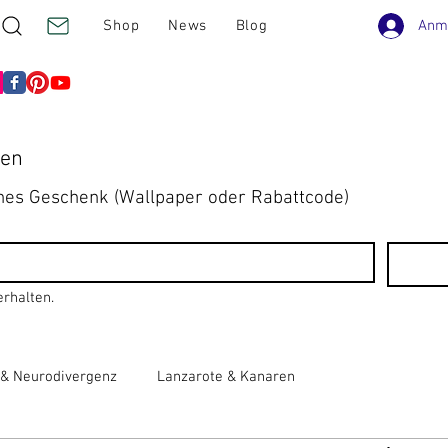
Anm
Shop
News
Blog
ren
ines Geschenk (Wallpaper oder Rabattcode)
erhalten.
t & Neurodivergenz
Lanzarote & Kanaren