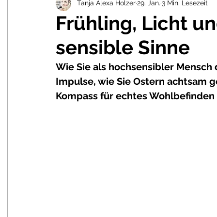
Tanja Alexa Holzer
29. Jan.
3 Min. Lesezeit
Buchliebe & Inspiration
Schweizergeschichten lesen &
Frühling, Licht u
sensible Sinne
Atelier & Schaffensprozesse
Wie Sie als hochsensibler Mensch d
Impulse, wie Sie Ostern achtsam ge
Kompass für echtes Wohlbefinden 