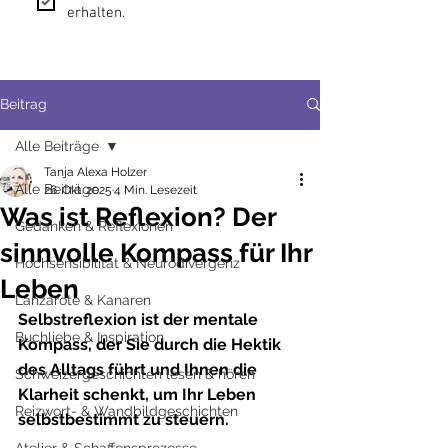
erhalten.
Beitrag
Alle Beiträge
Tanja Alexa Holzer
Alle Beiträge
26. Okt. 2025
4 Min. Lesezeit
Was ist Reflexion? Der
Gedanken & Reflexionen
sinnvolle Kompass für Ihr
Hochsensibilität & Neurodivergenz
Leben
Lanzarote & Kanaren
Selbstreflexion ist der mentale 
Buchliebe & Inspiration
Kompass, der Sie durch die Hektik 
des Alltags führt und Ihnen die 
Schweizergeschichten lesen & hören
Klarheit schenkt, um Ihr Leben 
Reizwort- & Wandbildgeschichten
selbstbestimmt zu steuern.
Atelier & Schaffensprozesse