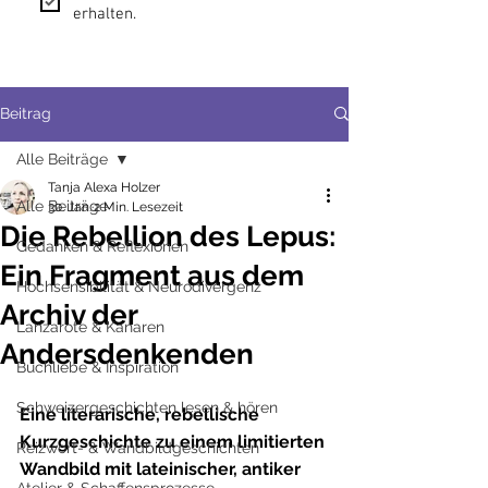
erhalten.
Beitrag
Alle Beiträge
Tanja Alexa Holzer
Alle Beiträge
30. Jan.
2 Min. Lesezeit
Die Rebellion des Lepus:
Gedanken & Reflexionen
Ein Fragment aus dem
Hochsensibilität & Neurodivergenz
Archiv der
Lanzarote & Kanaren
Andersdenkenden
Buchliebe & Inspiration
Schweizergeschichten lesen & hören
Eine literarische, rebellische 
Kurzgeschichte zu einem limitierten 
Reizwort- & Wandbildgeschichten
Wandbild mit lateinischer, antiker 
Atelier & Schaffensprozesse