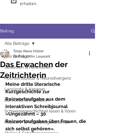
erhalten.
Beitrag
Alle Beiträge
Tanja Alexa Holzer
Alle Beiträge
20. Feb.
2 Min. Lesezeit
Das Erwachen der
Gedanken & Reflexionen
Zeitrichterin
Hochsensibilität & Neurodivergenz
Meine dritte literarische 
Lanzarote & Kanaren
Kurzgeschichte zur 
Reizwortaufgabe aus dem 
Buchliebe & Inspiration
interaktiven Schreibjournal 
Schweizergeschichten lesen & hören
»Ungezähmt – 30 
Reizwortaufgaben über Frauen, die 
Reizwort- & Wandbildgeschichten
sich selbst gehören«.
Atelier & Schaffensprozesse