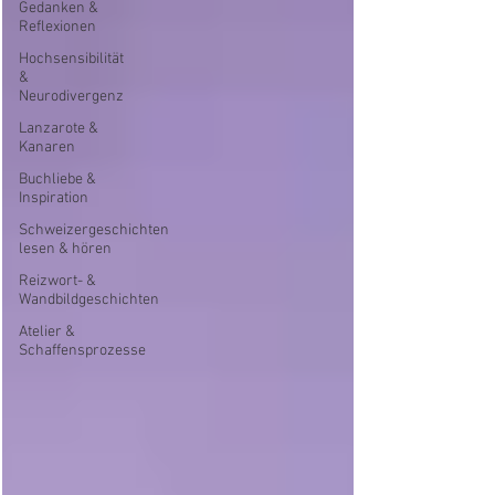
Gedanken &
Reflexionen
Hochsensibilität
&
Neurodivergenz
Lanzarote &
Kanaren
Buchliebe &
Inspiration
Schweizergeschichten
lesen & hören
Reizwort- &
Wandbildgeschichten
Atelier &
Schaffensprozesse