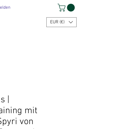
elden
EUR (€)
s |
aining mit
pyri von