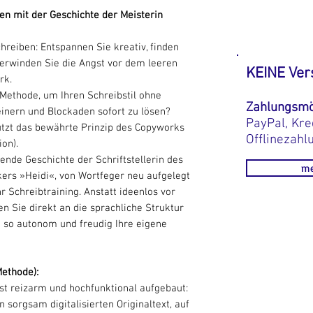
en mit der Geschichte der Meisterin
hreiben: Entspannen Sie kreativ, finden
berwinden Sie die Angst vor dem leeren
KEINE Ver
rk.
 Methode, um Ihren Schreibstil ohne
Zahlungsmö
einern und Blockaden sofort zu lösen?
PayPal, Kre
utzt das bewährte Prinzip des Copyworks
Offlinezahl
on).
ende Geschichte der Schriftstellerin des
me
ers »Heidi«, von Wortfeger neu aufgelegt
hr Schreibtraining. Anstatt ideenlos vor
en Sie direkt an die sprachliche Struktur
n so autonom und freudig Ihre eigene
Methode):
t reizarm und hochfunktional aufgebaut:
n sorgsam digitalisierten Originaltext, auf