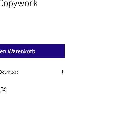
 Copywork
eis
den Warenkorb
- Download
ng erhalten Sie per Mail einen
oad des digitalen Produkts.
sind vom Rückgaberecht
nn etwas nicht in Ordnung ist,
te bei mir per Mail und wir
. Herzlichen Dank.