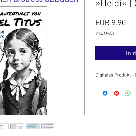
»Heidi« |
Pr
EUR 9.90
inkl. MwSt
In 
Digitales Produkt 
Nach Zahlungseinga
Link für den Downl
Digitale Produkte 
ausgeschlossen. We
melden Sie sich bit
finden eine Lösung