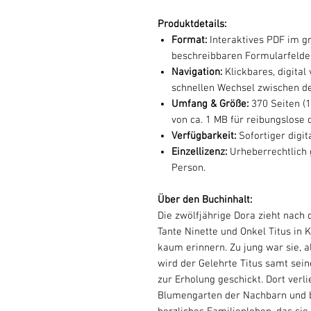
Produktdetails:
Format:
Interaktives PDF im g
beschreibbaren Formularfelde
Navigation:
Klickbares, digital 
schnellen Wechsel zwischen d
Umfang & Größe:
370 Seiten (
von ca. 1 MB für reibungslose 
Verfügbarkeit:
Sofortiger digi
Einzellizenz:
Urheberrechtlich g
Person.
Über den Buchinhalt:
Die zwölfjährige Dora zieht nach 
Tante Ninette und Onkel Titus in 
kaum erinnern. Zu jung war sie, 
wird der Gelehrte Titus samt sei
zur Erholung geschickt. Dort verl
Blumengarten der Nachbarn und b