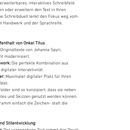
erweiterbares, interaktives Schreibfeld.
en oder erweitern den Text in Ihren
ne Schreibduell lenkt den Fokus weg vom
n Handwerk und der Sprachreife.
fenthalt von Onkel Titus
:
Originaltexte von Johanna Spyri,
ht modernisiert.
ework:
Die perfekte Kombination aus
igitaler Interaktivität.
er:
Maximaler digitaler Platz für Ihren
blet.
Felder sind so konzipiert, dass sie neben
notes und Skizzen genutzt werden können.
amm einfach die Zeichen- statt die
nd Stilentwicklung:
g:
Der vorgegebene Text nimmt den Druck