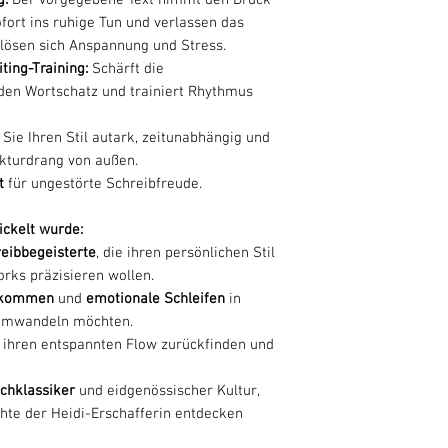
ofort ins ruhige Tun und verlassen das
 lösen sich Anspannung und Stress.
ting-Training:
Schärft die
 den Wortschatz und trainiert Rhythmus
 Sie Ihren Stil autark, zeitunabhängig und
kturdrang von außen.
t
für ungestörte Schreibfreude.
ickelt wurde:
eibbegeisterte
, die ihren persönlichen Stil
rks präzisieren wollen.
ekommen
und
emotionale Schleifen
in
t umwandeln möchten.
in ihren entspannten Flow zurückfinden und
chklassiker
und eidgenössischer Kultur,
hte der Heidi-Erschafferin entdecken