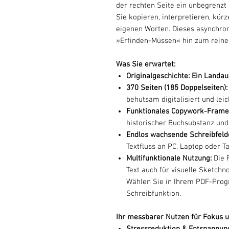
der rechten Seite ein unbegrenzt 
Sie kopieren, interpretieren, kürz
eigenen Worten. Dieses asynchro
»Erfinden-Müssen« hin zum reine
Was Sie erwartet:
Originalgeschichte: Ein Landau
370 Seiten (185 Doppelseiten)
behutsam digitalisiert und leic
Funktionales Copywork-Fram
historischer Buchsubstanz und d
Endlos wachsende Schreibfeld
Textfluss an PC, Laptop oder Ta
Multifunktionale Nutzung:
Die 
Text auch für visuelle Sketch
Wählen Sie in Ihrem PDF-Progr
Schreibfunktion.
Ihr messbarer Nutzen für Fokus u
Stressreduktion & Entspannun