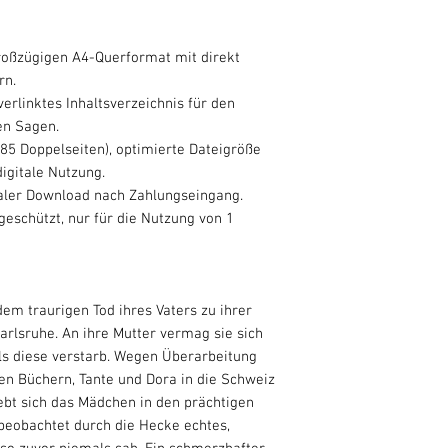
roßzügigen A4-Querformat mit direkt
rn.
verlinktes Inhaltsverzeichnis für den
en Sagen.
185 Doppelseiten), optimierte Dateigröße
digitale Nutzung.
taler Download nach Zahlungseingang.
eschützt, nur für die Nutzung von 1
dem traurigen Tod ihres Vaters zu ihrer
Karlsruhe. An ihre Mutter vermag sie sich
als diese verstarb. Wegen Überarbeitung
nen Büchern, Tante und Dora in die Schweiz
iebt sich das Mädchen in den prächtigen
eobachtet durch die Hecke echtes,