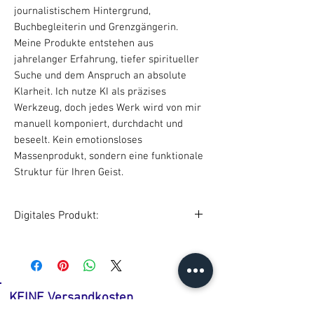
journalistischem Hintergrund,
Buchbegleiterin und Grenzgängerin.
Meine Produkte entstehen aus
jahrelanger Erfahrung, tiefer spiritueller
Suche und dem Anspruch an absolute
Klarheit. Ich nutze KI als präzises
Werkzeug, doch jedes Werk wird von mir
manuell komponiert, durchdacht und
beseelt. Kein emotionsloses
Massenprodukt, sondern eine funktionale
Struktur für Ihren Geist.
Digitales Produkt:
Nach Zahlungseingang erhalten Sie per
Mail einen Link für den Download des
digitalen Produkts.
Digitale Produkte sind vom
KEINE Versandkosten
Rückgaberecht ausgeschlossen. Wenn