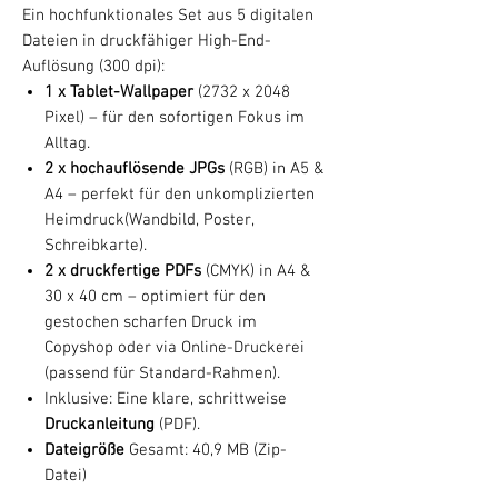
Ein hochfunktionales Set aus 5 digitalen
Dateien in druckfähiger High-End-
Auflösung (300 dpi):
1 x Tablet-Wallpaper
(2732 x 2048
Pixel) – für den sofortigen Fokus im
Alltag.
2 x hochauflösende JPGs
(RGB) in A5 &
A4 – perfekt für den unkomplizierten
Heimdruck(Wandbild, Poster,
Schreibkarte).
2 x druckfertige PDFs
(CMYK) in A4 &
30 x 40 cm – optimiert für den
gestochen scharfen Druck im
Copyshop oder via Online-Druckerei
(passend für Standard-Rahmen).
Inklusive: Eine klare, schrittweise
Druckanleitung
(PDF).
Dateigröße
Gesamt: 40,9 MB (Zip-
Datei)