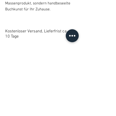
Massenprodukt, sondern handbeseelte
Buchkunst für Ihr Zuhause.
Kostenloser Versand, Lieferfrist ca.
10 Tage
KEINE Versandkosten
Zahlungsmöglichkeiten:
PayPal, Kredit-/Debitkarte,
Offlinezahlung (Überweisung)
mehr zu Versand & Rückgabe
Das könnte Ihnen auch