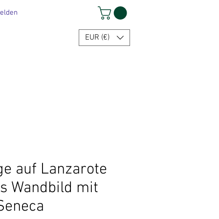
elden
EUR (€)
ge auf Lanzarote
es Wandbild mit
 Seneca