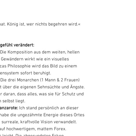
hat. König ist, wer nichts begehren wird.«
efühl verändert:
Die Komposition aus dem weiten, hellen
 Gewändern wirkt wie ein visuelles
as Philosophie wird das Bild zu einem
vensystem sofort beruhigt.
:
Die drei Monarchen (1 Mann & 2 Frauen)
it über die eigenen Sehnsüchte und Ängste.
r daran, dass alles, was sie für Schutz und
 selbst liegt.
anzarote:
Ich stand persönlich an dieser
abe die ungezähmte Energie dieses Ortes
e surreale, kraftvolle Vision verwandelt.
auf hochwertigem, mattem Forex.
r leicht. Die abgerundeten Ecken