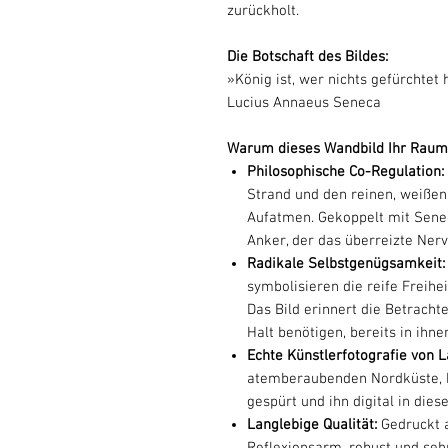
zurückholt.
Die Botschaft des Bildes:
»König ist, wer nichts gefürchtet 
Lucius Annaeus Seneca
Warum dieses Wandbild Ihr Raumg
Philosophische Co-Regulation:
Strand und den reinen, weißen
Aufatmen. Gekoppelt mit Senec
Anker, der das überreizte Ner
Radikale Selbstgenügsamkeit
symbolisieren die reife Freihe
Das Bild erinnert die Betrachte
Halt benötigen, bereits in ihnen
Echte Künstlerfotografie von L
atemberaubenden Nordküste, h
gespürt und ihn digital in dies
Langlebige Qualität:
Gedruckt 
Reflexionsarm, robust und seh