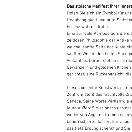
Das stoische Manifest Ihrer innere
Holen Sie sich ein Symbol für un
Unabhängigkeit und pure Selbstb
Essenz wahrer Größe.
Eine surreale Komposition, die d
zeitlosen Philosophie der Antike 
weiche, sanfte Seite der Küste ein
sanften Wellen den hellen Sand be
Vulkanfels. Darauf stehen drei ma
Gewändern und goldenen Kronen. I
gerichtet; eine Rückenansicht, die
Dieses beseelte Kunstwerk ist ein
Zentrum steht das machtvolle Zit
Seneca. Seine Worte wirken wie e
laute Außen: Sie erinnern uns dar
weder von Ängsten treiben noch 
beherrschen zu lassen. Ein visuel
das tiefe Erdung schenkt und Sie 