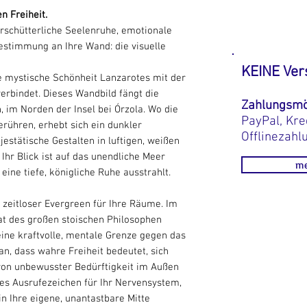
n Freiheit.
erschütterliche Seelenruhe, emotionale
estimmung an Ihre Wand: die visuelle
KEINE Ver
ie mystische Schönheit Lanzarotes mit der
verbindet. Dieses Wandbild fängt die
Zahlungsmö
, im Norden der Insel bei Órzola. Wo die
PayPal, Kre
rühren, erhebt sich ein dunkler
Offlinezahl
jestätische Gestalten in luftigen, weißen
hr Blick ist auf das unendliche Meer
me
 eine tiefe, königliche Ruhe ausstrahlt.
 zeitloser Evergreen für Ihre Räume. Im
at des großen stoischen Philosophen
ine kraftvolle, mentale Grenze gegen das
an, dass wahre Freiheit bedeutet, sich
von unbewusster Bedürftigkeit im Außen
les Ausrufezeichen für Ihr Nervensystem,
in Ihre eigene, unantastbare Mitte