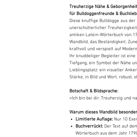
Treuherzige Nähe & Geborgenheit,
für Bulldoggenfreunde & Buchlie
Diese knuffige Bulldogge aus der
unerschütterlicher Treuherzigkei
antiken Latein-Wörterbuch von 179
Wandbild, das Beständigkeit, Zunei
kraftvoll und verspielt auf Modern
Ihr knuddeliger Begleiter ist eine
Tiefgang, ein Symbol der Nähe un
Lieblingsplatz: ein visueller Ank
Stärke, in Bild und Wort, robust, 
Botschaft & Bildsprache:
»Ich bin bei dir. Treuherzig und
Warum dieses Wandbild besonders
Limitierte Auflage:
Nur 10 Exem
Buchverrückt:
Der Text auf de
Wörterbuch aus dem Jahr 1790, 