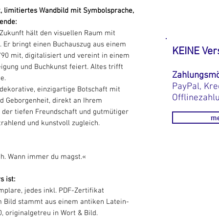
 limitiertes Wandbild mit Symbolsprache,
bende:
 Zukunft hält den visuellen Raum mit
t. Er bringt einen Buchauszug aus einem
KEINE Ver
0 mit, digitalisiert und vereint in einem
gung und Buchkunst feiert. Altes trifft
Zahlungsmö
e.
PayPal, Kre
 dekorative, einzigartige Botschaft mit
Offlinezahl
d Geborgenheit, direkt an Ihrem
er der tiefen Freundschaft und gutmütiger
me
strahlend und kunstvoll zugleich.
 nah. Wann immer du magst.«
 ist:
plare, jedes inkl. PDF-Zertifikat
m Bild stammt aus einem antiken Latein-
originalgetreu in Wort & Bild.