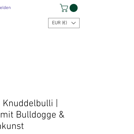
elden
EUR (€)
 Knuddelbulli |
mit Bulldogge &
hkunst