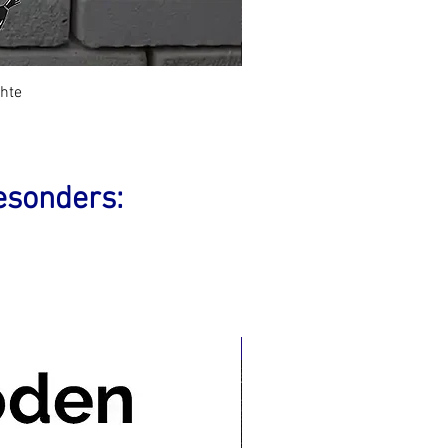
hte
S
sonders:
Download