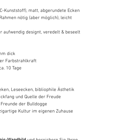
C-Kunststoff), matt, abgerundete Ecken
Rahmen nötig (aber möglich), leicht
 aufwendig designt, veredelt & beseelt
 mm dick
ker Farbstrahlkraft
ca. 10 Tage
eken, Leseecken, bibliophile Ästhetik
ickfang und Quelle der Freude
 Freunde der Bulldogge
zigartige Kultur im eigenen Zuhause
anis-Wandbild
und bereichern Sie Ihren