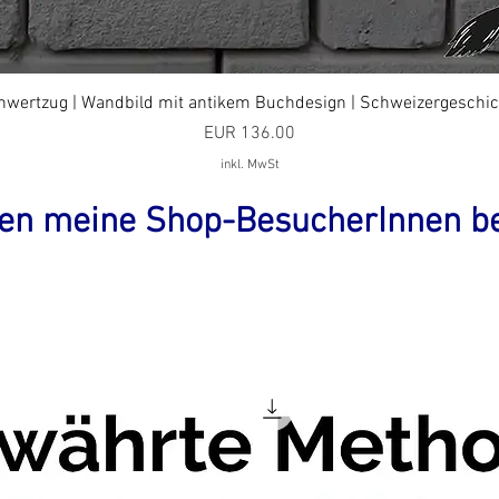
hwertzug | Wandbild mit antikem Buchdesign | Schweizergeschic
Preis
EUR 136.00
inkl. MwSt
en meine Shop-BesucherInnen be