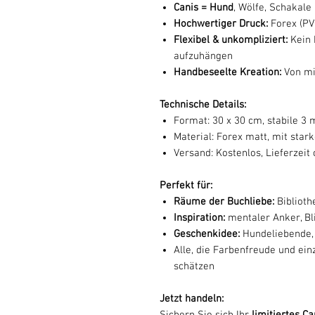
Canis = Hund
, Wölfe, Schakale
Hochwertiger Druck:
Forex (PV
Flexibel & unkompliziert:
Kein 
aufzuhängen
Handbeseelte Kreation:
Von mir
Technische Details:
Format: 30 x 30 cm, stabile 3
Material: Forex matt, mit star
Versand: Kostenlos, Lieferzeit 
Perfekt für:
Räume der Buchliebe:
Biblioth
Inspiration:
mentaler Anker, Bl
Geschenkidee:
Hundeliebende,
Alle, die Farbenfreude und ein
schätzen
Jetzt handeln:
Sichern Sie sich Ihr
limitiertes C