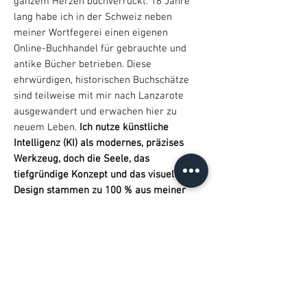
ganzem Herzen buchverrückt. 16 Jahre
lang habe ich in der Schweiz neben
meiner Wortfegerei einen eigenen
Online-Buchhandel für gebrauchte und
antike Bücher betrieben. Diese
ehrwürdigen, historischen Buchschätze
sind teilweise mit mir nach Lanzarote
ausgewandert und erwachen hier zu
neuem Leben.
Ich nutze künstliche
Intelligenz (KI) als modernes, präzises
Werkzeug, doch die Seele, das
tiefgründige Konzept und das visuelle
Design stammen zu 100 % aus meiner
eigenen Intuition, Kulturliebe und
gestalterischen Fantasie.
Kein anonymes
Massenprodukt, sondern handbeseelte
Buchkunst für Ihr Zuhause.